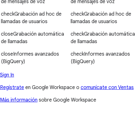
de mensajes de voz
de mensajes de voz
check
Grabación ad hoc de
check
Grabación ad hoc de
llamadas de usuarios
llamadas de usuarios
close
Grabación automática
check
Grabación automática
de llamadas
de llamadas
close
Informes avanzados
check
Informes avanzados
(BigQuery)
(BigQuery)
Sign In
Regístrate
en Google Workspace o
comunícate con Ventas
Más información
sobre Google Workspace