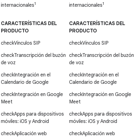
1
1
internacionales
internacionales
CARACTERÍSTICAS DEL
CARACTERÍSTICAS DEL
PRODUCTO
PRODUCTO
check
Vínculos SIP
check
Vínculos SIP
check
Transcripción del buzón
check
Transcripción del buzón
de voz
de voz
check
Integración en el
check
Integración en el
Calendario de Google
Calendario de Google
check
Integración en Google
check
Integración en Google
Meet
Meet
check
Apps para dispositivos
check
Apps para dispositivos
móviles: iOS y Android
móviles: iOS y Android
check
Aplicación web
check
Aplicación web