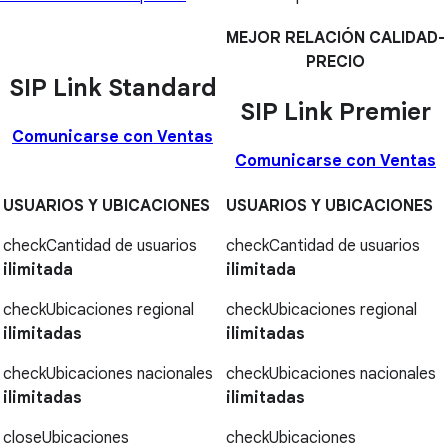
MEJOR RELACIÓN CALIDAD-
PRECIO
SIP Link Standard
SIP Link Premier
Comunicarse con Ventas
Comunicarse con Ventas
USUARIOS Y UBICACIONES
USUARIOS Y UBICACIONES
check
Cantidad de usuarios
check
Cantidad de usuarios
ilimitada
ilimitada
check
Ubicaciones regional
check
Ubicaciones regional
ilimitadas
ilimitadas
check
Ubicaciones nacionales
check
Ubicaciones nacionales
ilimitadas
ilimitadas
close
Ubicaciones
check
Ubicaciones