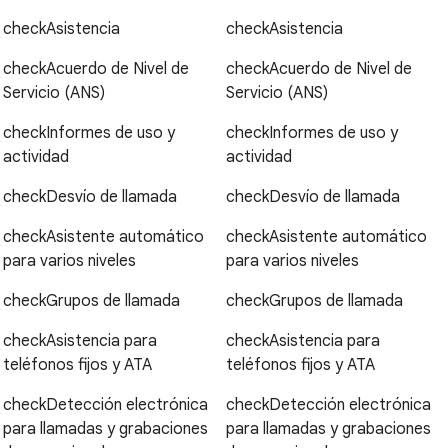
check
Asistencia
check
Asistencia
check
Acuerdo de Nivel de
check
Acuerdo de Nivel de
Servicio (ANS)
Servicio (ANS)
check
Informes de uso y
check
Informes de uso y
actividad
actividad
check
Desvío de llamada
check
Desvío de llamada
check
Asistente automático
check
Asistente automático
para varios niveles
para varios niveles
check
Grupos de llamada
check
Grupos de llamada
check
Asistencia para
check
Asistencia para
teléfonos fijos y ATA
teléfonos fijos y ATA
check
Detección electrónica
check
Detección electrónica
para llamadas y grabaciones
para llamadas y grabaciones